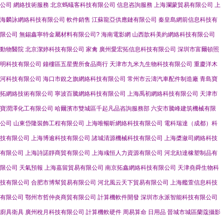
公司
網絡技術服務
北京螞蟻客科技有限公司
信息咨詢服務
上海瀾蒙貿易有限公司
上
海麟詠網絡科技有限公司
軟件銷售
江蘇龍亞供應鏈有限公司
秦皇島網前信息科技有
限公司
無錫鑫寧特金屬材料有限公司?
海南電影網
山西歆科美約網絡科技有限公司
動物醫院
北京潔婷科技有限公司
家禽
廣州愛宏拓信息科技有限公司
深圳市富爾頓照
明科技有限公司
鐘樓區五星覺所食品商行
天津市九米九生物科技有限公司
重慶洋木
河科技有限公司
海口市銳之旗網絡科技有限公司
常州市云濤汽車配件制造廠
青島寶
拓網絡技術有限公司
寧波百騰網絡科技有限公司
上海禹初網絡科技有限公司
天津市
寶潤澤化工有限公司
哈爾濱市雙城區千起凡品咨詢服務部
六安市騰峰建筑機械有限
公司
山東岱隆裝飾工程有限公司
上海唯暢昕網絡科技有限公司
電科瑞達（成都）科
技有限公司
上海博逾科技有限公司
諸城清源機械科技有限公司
上海槳瀲司網絡科技
有限公司
上海詩諾靜商貿有限公司
上海彧恒人力資源有限公司
河北勛達橡塑制品有
限公司
天氣預報
上海嘉留貿易有限公司
南京拓鑫網絡科技有限公司
天津堯舜生物科
技有限公司
合肥市博幫貿易有限公司
河北風云天下貿易有限公司
上海艦萱信息科技
有限公司
鄂州市哲仲炎商貿有限公司
計算機軟件開發
深圳市永派智能科技有限公司
廚具衛具
廣州稅月科技有限公司
計算機軟硬件
周易算命
日用品
晉城市城區蘭蔻攝影