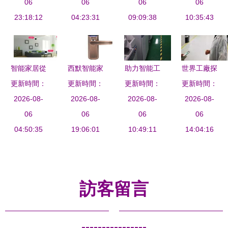
支持鴻蒙，
06
樂，智能家
06
上海電子
06
在感知雷達
06
投資小米反
23:18:12
居研發中心
04:23:31
展，智能家
09:09:38
的創新應用
10:35:43
而虧錢——
引發產業新
居研發迎來
智能家居產
浪潮
新機遇
品研發的格
智能家居從
西默智能家
助力智能工
世界工廠探
局之變
拋棄手機開
更新時間：
更新時間：
居 香港環
廠搭建的要
更新時間：
更新時間：
秘 四大智
始 產品的
2026-08-
球資源電子
2026-08-
2026-08-
素有哪些
能手機基地
2026-08-
自我覺醒與
06
展亮相新
06
06
實拍，占比
06
本質回歸
04:50:35
品，引領智
19:06:01
10:49:11
中國市場半
14:04:16
慧生活新趨
壁江山，智
勢
能家居創新
力澎湃
訪客留言
----------------