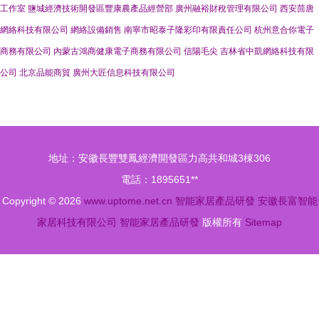
工作室
鹽城經濟技術開發區豐康農產品經營部
廣州融裕財稅管理有限公司
西安茴唐
網絡科技有限公司
網絡設備銷售
南寧市昭泰子隆彩印有限責任公司
杭州意合你電子
商務有限公司
內蒙古鴻商健康電子商務有限公司
信陽毛尖
吉林省中凱網絡科技有限
公司
北京品能商貿
廣州大匠信息科技有限公司
地址：安徽長豐雙鳳經濟開發區力高共和城3棟306
電話：1895651**
Copyright © 2026
www.uptome.net.cn
智能家居產品研發
安徽長富智能
家居科技有限公司
智能家居產品研發
版權所有
Sitemap