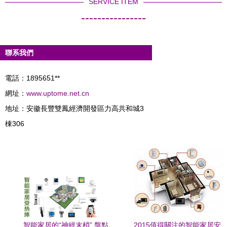
SERVICE ITEM
----------------
聯系我們
電話：1895651**
網址：
www.uptome.net.cn
地址：安徽長豐雙鳳經濟開發區力高共和城3
棟306
智能家居的“神經末梢” 盤點
2015值得關注的智能家居安