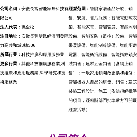
公司名稱：
安徽長富智能家居科技有
經營范圍：
智能家居產品研發、銷
限公司
售、安裝、售后服務；智能電動晾衣
法人代表：
孫全松
架、智能家電、智能窗簾、智能照明
注冊地址：
安徽長豐雙鳳經濟開發區
設備、智能安防（監控）設備、智能
力高共和城3棟306
采暖設備、智能制冷設備、智能廚房
所屬行業：
科技推廣和應用服務業
電器、智能衛浴設備、智能指紋鎖安
更多行業：
其他科技推廣服務業,科
裝銷售；建材五金銷售（含網上銷
技推廣和應用服務業,科學研究和技
售）；一般家用鎖開啟更換和維修；
術服務業
智能機器人產品的研發、銷售；建筑
裝飾工程設計、施工（依法須經批準
的項目，經相關部門批準后方可開展
經營活動）