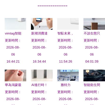
----------------
vimtag智能
新潮消費達
智馭未來，
不談生態只
更新時間：
家居產品,
人告訴你購
更新時間：
甌寶如何打
更新時間：
說產品，這
更新時間：
提高生活安
2026-08-
買智能家居
2026-08-
造真正的智
2026-08-
四款智能音
2026-08-
全系數
06
設備的6大
06
能家居體驗
06
箱夠聰明
06
16:44:21
16:34:44
原因
11:54:26
04:01:39
嗎？
華為鴻蒙最
AI進行時！
雅特力
智能衛生間
更新時間：
佳盟友 美
更新時間：
Aqara綠米
更新時間：
AT32 MCU
物聯技術方
更新時間：
的上百電器
2026-08-
正式落戶長
2026-08-
亮相慕尼黑
2026-08-
案 人體存
2026-08-